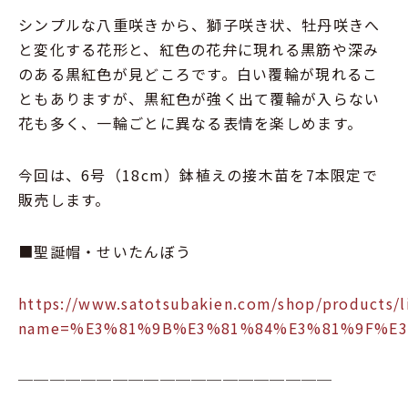
シンプルな八重咲きから、獅子咲き状、牡丹咲きへ
と変化する花形と、紅色の花弁に現れる黒筋や深み
のある黒紅色が見どころです。白い覆輪が現れるこ
ともありますが、黒紅色が強く出て覆輪が入らない
花も多く、一輪ごとに異なる表情を楽しめます。
今回は、6号（18cm）鉢植えの接木苗を7本限定で
販売します。
■聖誕帽・せいたんぼう
https://www.satotsubakien.com/shop/products/li
name=%E3%81%9B%E3%81%84%E3%81%9F%E
────────────────────