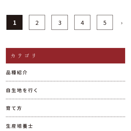
1
2
3
4
5
»
カテゴリ
品種紹介
自生地を行く
育て方
生産培養士