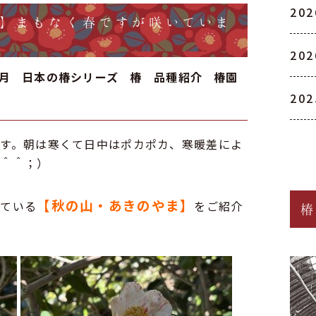
20
】まもなく春ですが咲いていま
20
2月
日本の椿シリーズ
椿 品種紹介
椿園
20
す。朝は寒くて日中はポカポカ、寒暖差によ
（＾＾；）
【秋の山・あきのやま】
いている
をご紹介