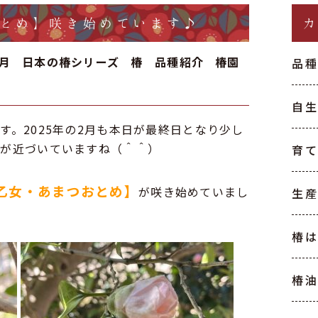
とめ】咲き始めています♪
2月
日本の椿シリーズ
椿 品種紹介
椿園
品
自
す。2025年の2月も本日が最終日となり少し
春が近づいていますね（＾＾）
育
乙女・あまつおとめ】
が咲き始めていまし
生
椿
椿