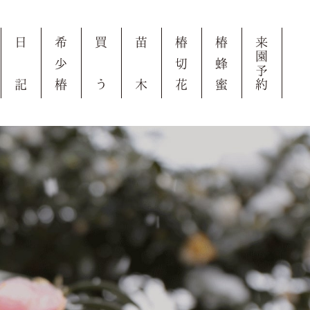
日
希
買
苗
椿
椿
来
園
少
切
蜂
予
記
椿
う
木
花
蜜
約