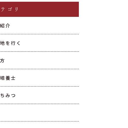
カテゴリ
種紹介
生地を行く
て方
産培養士
はちみつ
油