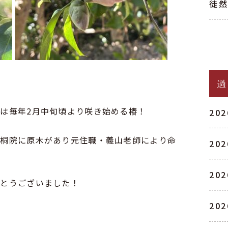
徒
は毎年2月中旬頃より咲き始める椿！
20
高桐院に原木があり元住職・義山老師により命
20
20
がとうございました！
20