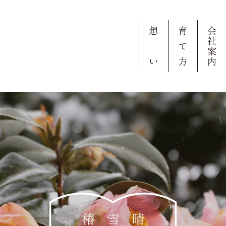
想
育
会
社
て
案
い
方
内