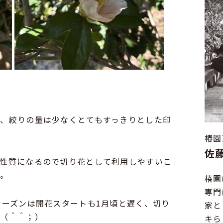
、絞りの量は少なくとてもすっきりとした印
椿園
佐藤
る性質になるので切り花として利用しやすいこ
ト。
椿園
専門
シーズンは開花スタートも1月頃と遅く、切り
家と
ん（＾＾；）
キら