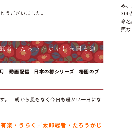
み、
がとうございました。
30
命名
照な
冠者・たろうかじゃ】満開を迎
2月
動画配信
日本の椿シリーズ
椿園のブ
す。 朝から風もなく今日も暖かい一日にな
【有楽・うらく／太郎冠者・たろうかじ