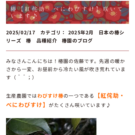
椿【紅侘助・べにわびすけ】咲いて
います♪
2025/02/17 カテゴリ：
2025年2月
日本の椿シ
リーズ
椿 品種紹介
椿園のブログ
みなさんこんにちは！椿園の佐藤です。先週の暖か
さから一変、お昼前から冷たい風が吹き荒れていま
す（＾＾；）
【紅侘助・
生産農園では
わびすけ椿
の一つである
べにわびすけ】
がたくさん咲いています
♪