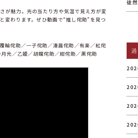
徒
良さが魅力。光の当たり方や気温で見え方が変
と変わります。ぜひ動画で“推し侘助”を見つ
／覆輪侘助／一子侘助／湊晨侘助／有楽／紅侘
倫寺月光／乙姫／胡蝶侘助／紺侘助／黒侘助
20
20
20
20