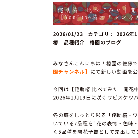
侘助椿 比べてみた｜開
【YouTube椿園チャ
2026/01/23 カテゴリ：
2026年
椿 品種紹介
椿園のブログ
みなさんこんにちは！椿園の佐藤で
園チャンネル】
にて新しい動画を
今回は【侘助椿 比べてみた｜開花
2026年1月19日に咲くワビスケ
冬の庭をしっとり彩る「侘助椿・ワビ
いている7品種を“花の表情・色味
く5品種を開花予告として先出しで