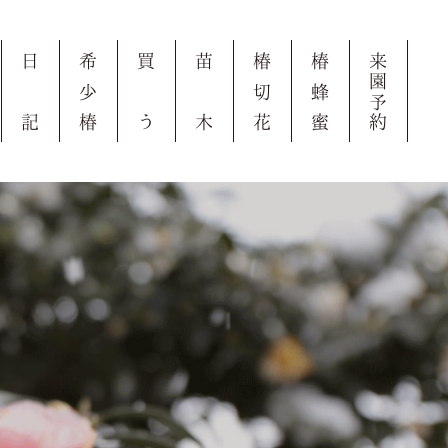
日
希
買
苗
椿
椿
来
園
少
切
蜂
予
記
椿
う
木
花
蜜
約