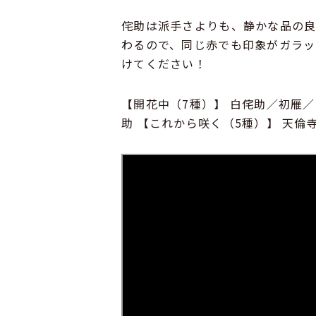
侘助は派手さよりも、静かな品の
わるので、同じ赤でも印象がガラッ
けてください！
【開花中（7種）】 白侘助／初雁
助 【これから咲く（5種）】 天