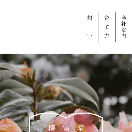
想
育
会
社
て
案
い
方
内