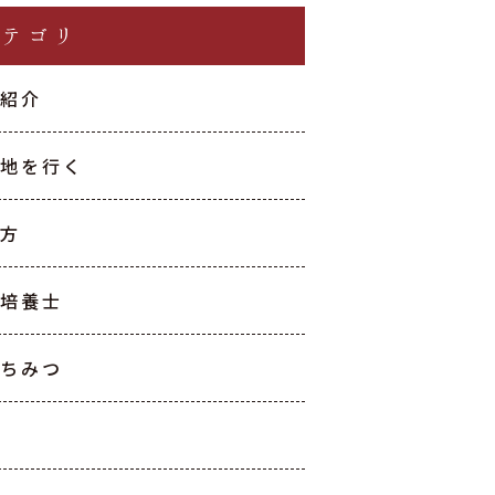
カテゴリ
種紹介
生地を行く
て方
産培養士
はちみつ
油