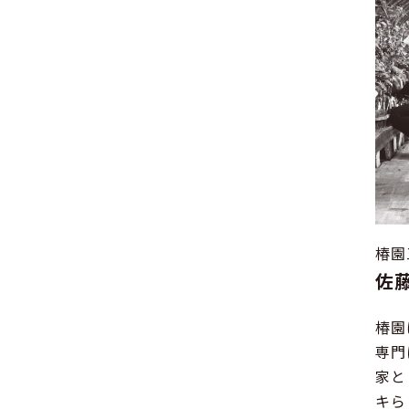
椿園
佐藤
椿園
専門
家と
キら