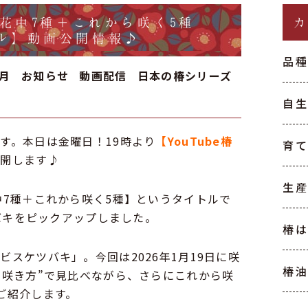
花中7種＋これから咲く5種
ンネル】動画公開情報♪
品
1月
お知らせ
動画配信
日本の椿シリーズ
自
す。本日は金曜日！19時より
【YouTube椿
育
公開します♪
生
中7種＋これから咲く5種】というタイトルで
ツバキをピックアップしました。
椿
スケツバキ」。今回は2026年1月19日に咲
椿
・咲き方”で見比べながら、さらにこれから咲
ご紹介します。