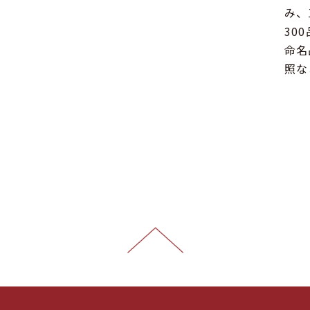
み、
30
命名
照な