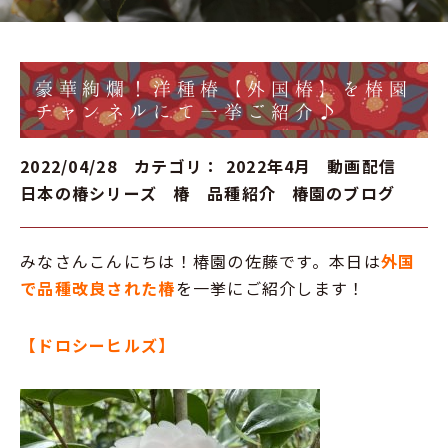
豪華絢爛！洋種椿【外国椿】を椿園
チャンネルにて一挙ご紹介♪
2022/04/28 カテゴリ：
2022年4月
動画配信
日本の椿シリーズ
椿 品種紹介
椿園のブログ
みなさんこんにちは！椿園の佐藤です。本日は
外国
で品種改良された椿
を一挙にご紹介します！
【ドロシーヒルズ】