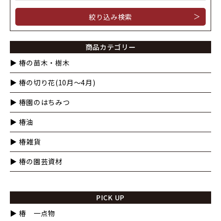
＞
商品カテゴリー
▶︎ 椿の苗木・樹木
▶︎ 椿の切り花(10月〜4月)
▶︎ 椿園のはちみつ
▶︎ 椿油
▶︎ 椿雑貨
▶︎ 椿の園芸資材
PICK UP
▶︎ 椿 一点物