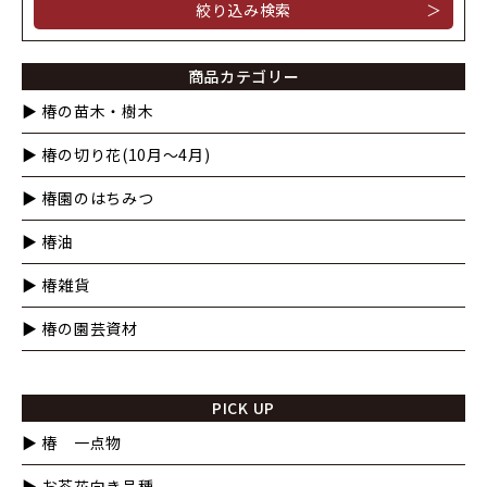
＞
商品カテゴリー
▶︎ 椿の苗木・樹木
▶︎ 椿の切り花(10月〜4月)
▶︎ 椿園のはちみつ
▶︎ 椿油
▶︎ 椿雑貨
▶︎ 椿の園芸資材
PICK UP
▶︎ 椿 一点物
▶︎ お茶花向き品種