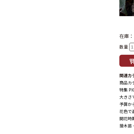
在庫：
数量
関連カ
商品カ
特集 PI
大きさ
予算か
花色で
開花時
接木苗