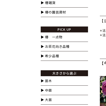
▶︎ 椿雑貨
▶︎ 椿の園芸資材
【
PICK UP
※
※
▶︎ 椿 一点物
▶︎ お茶花向き品種
▶︎ 希少品種
【
大きさから選ぶ
▶︎ 苗木
▶︎ 中苗
▶︎ 大苗