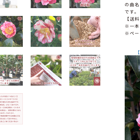
の曲名
です。
【送料
※一本
※ペー