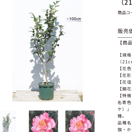
（2
商品コー
販売価
【商
【規格
（21
【花色
【花形
【花径
【開花
【特徴
名寄色
ケ）」
種。
品種名
伽・か