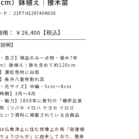
1cm）鉢植え｜接木苗
ド： 21PTH129740K030
格： ￥26,400【税込】
品説明】
・高さ】現品のみ一点物・接木7号
cm）鉢植え｜鉢を含めて約120cm
】濃紅色地に白斑
】長弁八重咲割れ蕊
・花サイズ】中輪・5cm～8cm
時期】3月～4月
・魅力】1859年に発刊の「椿伊呂波
附（ツバキ イロハ ナヨセ イロズ
という資料に掲載されている古典品
は仏教浄土に住む想像上の鳥「迦陵頻
りょうびんが」に由来しており、雅楽