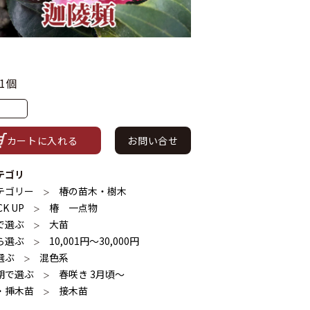
1個
お問い合せ
カートに入れる
テゴリ
テゴリー
椿の苗木・樹木
＞
CK UP
椿 一点物
＞
で選ぶ
大苗
＞
ら選ぶ
10,001円〜30,000円
＞
選ぶ
混色系
＞
期で選ぶ
春咲き 3月頃～
＞
・挿木苗
接木苗
＞