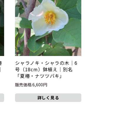
椿
シャラノキ・シャラの木｜6
｜
号（18cm）鉢植え｜別名
「夏椿・ナツツバキ」
販売価格:6,600円
詳しく見る