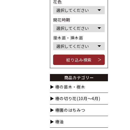
花色
開花時期
接木苗・挿木苗
＞
商品カテゴリー
▶︎ 椿の苗木・樹木
▶︎ 椿の切り花(10月〜4月)
▶︎ 椿園のはちみつ
▶︎ 椿油