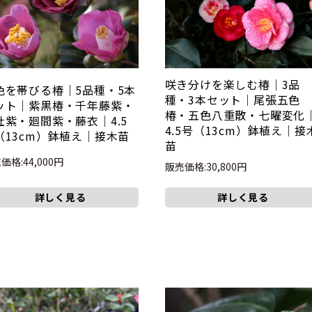
咲き分けを楽しむ椿｜3品
色を帯びる椿｜5品種・5本
種・3本セット｜尾張五色
ット｜紫黒椿・千年藤紫・
椿・五色八重散・七曜変化
社紫・廻間紫・藤衣｜4.5
4.5号（13cm）鉢植え｜接
（13cm）鉢植え｜接木苗
苗
価格:44,000円
販売価格:30,800円
詳しく見る
詳しく見る