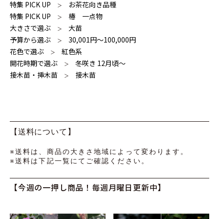
特集 PICK UP
お茶花向き品種
＞
特集 PICK UP
椿 一点物
＞
大きさで選ぶ
大苗
＞
予算から選ぶ
30,001円〜100,000円
＞
花色で選ぶ
紅色系
＞
開花時期で選ぶ
冬咲き 12月頃～
＞
接木苗・挿木苗
接木苗
＞
【送料について】
※送料は、商品の大きさ地域によって変わります。
※送料は下記一覧にてご確認ください。
【今週の一押し商品！毎週月曜日更新中】