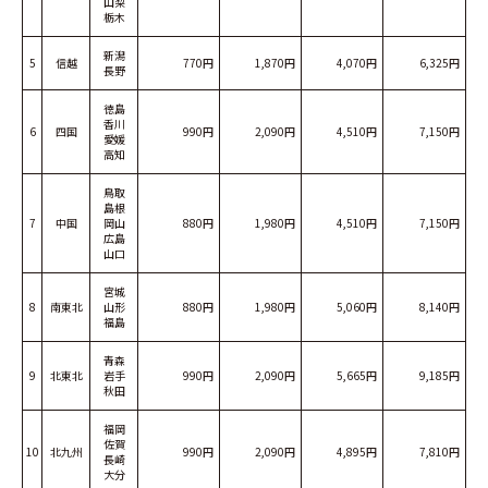
山梨
栃木
新潟
5
信越
770円
1,870円
4,070円
6,325円
長野
徳島
香川
6
四国
990円
2,090円
4,510円
7,150円
愛媛
高知
鳥取
島根
7
中国
岡山
880円
1,980円
4,510円
7,150円
広島
山口
宮城
8
南東北
山形
880円
1,980円
5,060円
8,140円
福島
青森
9
北東北
岩手
990円
2,090円
5,665円
9,185円
秋田
福岡
佐賀
10
北九州
990円
2,090円
4,895円
7,810円
長崎
大分