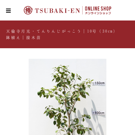
天倫寺月光・てんりんじがっこう｜10号（30cm）
鉢植え｜接木苗