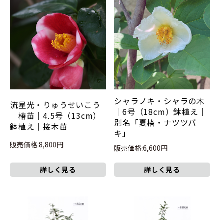
シャラノキ・シャラの木
流星光・りゅうせいこう
｜6号（18cm）鉢植え｜
｜椿苗｜4.5号（13cm）
別名「夏椿・ナツツバ
鉢植え｜接木苗
キ」
販売価格:8,800円
販売価格:6,600円
詳しく見る
詳しく見る