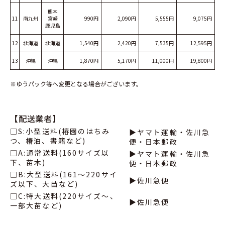
熊本
11
南九州
宮崎
990円
2,090円
5,555円
9,075円
鹿児島
12
北海道
北海道
1,540円
2,420円
7,535円
12,595円
13
沖縄
沖縄
1,870円
5,170円
11,000円
19,800円
※ゆうパック等へ変更となる場合がございます。
【配送業者】
□S:小型送料(椿園のはちみ
▶ヤマト運輸・佐川急
つ、椿油、書籍など)
便・日本郵政
□A:通常送料(160サイズ以
▶ヤマト運輸・佐川急
下、苗木)
便・日本郵政
□B:大型送料(161〜220サイ
▶佐川急便
ズ以下、大苗など)
□C:特大送料(220サイズ〜、
▶佐川急便
一部大苗など)