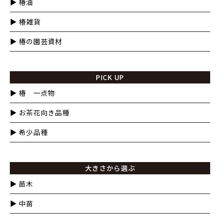
▶︎ 椿油
▶︎ 椿雑貨
▶︎ 椿の園芸資材
PICK UP
▶︎ 椿 一点物
▶︎ お茶花向き品種
▶︎ 希少品種
大きさから選ぶ
▶︎ 苗木
▶︎ 中苗