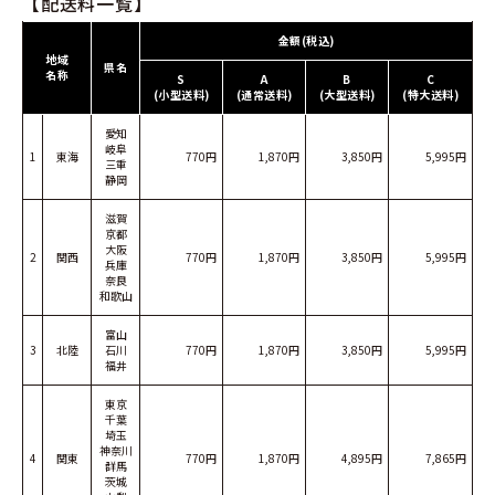
【配送料一覧】
金額(税込)
地域
県名
名称
S
A
B
C
(小型送料)
(通常送料)
(大型送料)
(特大送料)
愛知
岐阜
1
東海
770円
1,870円
3,850円
5,995円
三重
静岡
滋賀
京都
大阪
2
関西
770円
1,870円
3,850円
5,995円
兵庫
奈良
和歌山
富山
3
北陸
石川
770円
1,870円
3,850円
5,995円
福井
東京
千葉
埼玉
神奈川
4
関東
770円
1,870円
4,895円
7,865円
群馬
茨城